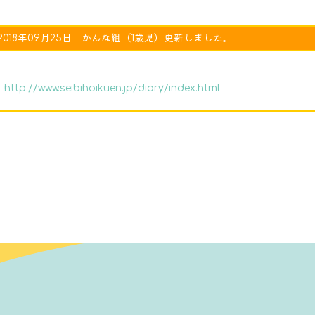
2018年09月25日 かんな組（1歳児）更新しました。
http://www.seibihoikuen.jp/diary/index.html