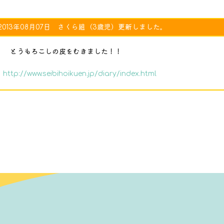
2013年08月07日 さくら組（3歳児）更新しました。
とうもろこしの皮をむきました！！
http://www.seibihoikuen.jp/diary/index.html